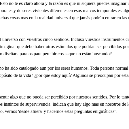
to no te es claro ahora y la razón es que ni siquiera puedes imaginar un
emporales y de seres vivientes diferentes en esos marcos temporales es a
s cosas mas en la realidad universal que jamás podrán entrar en las m
universo con vuestros cinco sentidos. Incluso vuestros instrumentos ci
l imaginar que debe haber otros estímulos que podrían ser percibidos p
n diseñar aparatos para percibir cosas que no están buscando?
 no ha sido catalogado aun por los seres humanos. Toda persona normal 
ropósito de la vida? ¿por que estoy aquí? Algunos se preocupan por esta
ntir algo que no pueda ser percibido por nuestros sentidos. Por lo tanto
ros instintos de supervivencia, indican que hay algo mas en nosotros d
co, vernos 'desde afuera' y hacernos estas preguntas enigmáticas”.