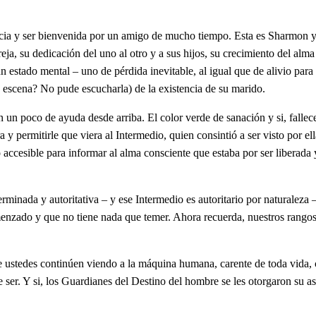
ncia y ser bienvenida por un amigo de mucho tiempo. Esta es Sharmon y
ja, su dedicación del uno al otro y a sus hijos, su crecimiento del alma 
 estado mental – uno de pérdida inevitable, al igual que de alivio para
z escena? No pude escucharla) de la existencia de su marido.
 poco de ayuda desde arriba. El color verde de sanación y si, fallecer 
a y permitirle que viera al Intermedio, quien consintió a ser visto por e
o accesible para informar al alma consciente que estaba por ser liberad
rminada y autoritativa – y ese Intermedio es autoritario por naturaleza 
comenzado y que no tiene nada que temer. Ahora recuerda, nuestros ran
ue ustedes continúen viendo a la máquina humana, carente de toda vida,
 ser. Y si, los Guardianes del Destino del hombre se les otorgaron su a