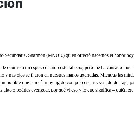
ción
io Secundaria, Sharmon (MNO-6) quien ofreció hacernos el honor hoy. P
 le ocurrió a mi esposo cuando este falleció, pero me ha causado mucha
o y mis ojos se fijaron en nuestras manos agarradas. Mientras las mirab
 un hombre que parecía muy rígido con pelo oscuro, vestido de traje, par
as algo o podrías averiguar, por qué vi eso y lo que significa – quién er