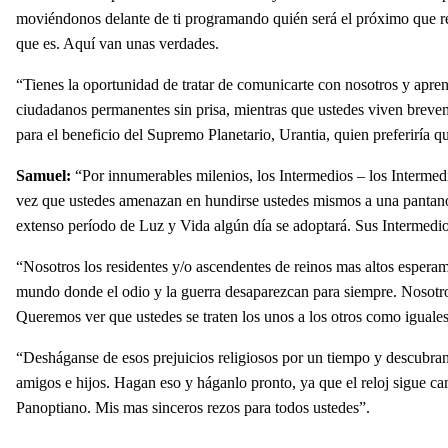
moviéndonos delante de ti programando quién será el próximo que rec
que es. Aquí van unas verdades.
“
Tienes la oportunidad de tratar de comunicarte con nosotros y apr
ciudadanos permanentes sin prisa, mientras que ustedes viven breveme
para el beneficio del Supremo Planetario, Urantia, quien preferiría 
Samuel:
“Por innumerables milenios, los Intermedios – los Intermedi
vez que ustedes amenazan en hundirse ustedes mismos a una pantanosa
extenso período de Luz y Vida algún día se adoptará. Sus Intermedi
“
Nosotros los residentes y/o ascendentes de reinos mas altos esperam
mundo donde el odio y la guerra desaparezcan para siempre. Nosotros,
Queremos ver que ustedes se traten los unos a los otros como iguale
“
Desháganse de esos prejuicios religiosos por un tiempo y descubran,
amigos e hijos. Hagan eso y háganlo pronto, ya que el reloj sigue ca
Panoptiano. Mis mas sinceros rezos para todos ustedes”.