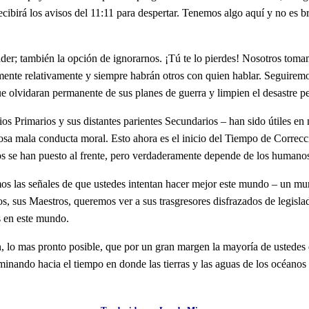
ibirá los avisos del 11:11 para despertar. Tenemos algo aquí y no es b
ender; también la opción de ignorarnos. ¡Tú te lo pierdes! Nosotros to
nte relativamente y siempre habrán otros con quien hablar. Seguiremos c
que olvidaran permanente de sus planes de guerra y limpien el desastre p
os Primarios y sus distantes parientes Secundarios – han sido útiles en
 mala conducta moral. Esto ahora es el inicio del Tiempo de Corrección
os se han puesto al frente, pero verdaderamente depende de los humano
os las señales de que ustedes intentan hacer mejor este mundo – un mun
 sus Maestros, queremos ver a sus trasgresores disfrazados de legislado
s en este mundo.
 lo mas pronto posible, que por un gran margen la mayoría de ustedes qu
minando hacia el tiempo en donde las tierras y las aguas de los océanos