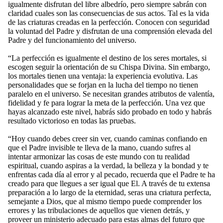
igualmente disfrutan del libre albedrío, pero siempre sabrán con
claridad cuales son las consecuencias de sus actos. Tal es la vida
de las criaturas creadas en la perfección. Conocen con seguridad
la voluntad del Padre y disfrutan de una comprensión elevada del
Padre y del funcionamiento del universo.
“La perfección es igualmente el destino de los seres mortales, si
escogen seguir la orientación de su Chispa Divina. Sin embargo,
los mortales tienen una ventaja: la experiencia evolutiva. Las
personalidades que se forjan en la lucha del tiempo no tienen
paralelo en el universo. Se necesitan grandes atributos de valentía,
fidelidad y fe para lograr la meta de la perfección. Una vez que
hayas alcanzado este nivel, habrás sido probado en todo y habrás
resultado victorioso en todas las pruebas.
“Hoy cuando debes creer sin ver, cuando caminas confiando en
que el Padre invisible te lleva de la mano, cuando sufres al
intentar armonizar las cosas de este mundo con tu realidad
espiritual, cuando aspiras a la verdad, la belleza y la bondad y te
enfrentas cada día al error y al pecado, recuerda que el Padre te ha
creado para que llegues a ser igual que El. A través de tu extensa
preparación a lo largo de la eternidad, seras una criatura perfecta,
semejante a Dios, que al mismo tiempo puede comprender los
errores y las tribulaciones de aquellos que vienen detrás, y
proveer un ministerio adecuado para estas almas del futuro que