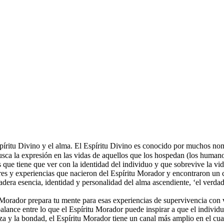
spíritu Divino y el alma. El Espíritu Divino es conocido por muchos no
ca la expresión en las vidas de aquellos que los hospedan (los humanos
 que tiene que ver con la identidad del individuo y que sobrevive la vid
res y experiencias que nacieron del Espíritu Morador y encontraron un c
adera esencia, identidad y personalidad del alma ascendiente, ‘el verdad
u Morador prepara tu mente para esas experiencias de supervivencia con 
alance entre lo que el Espíritu Morador puede inspirar a que el individuo
leza y la bondad, el Espíritu Morador tiene un canal más amplio en el cual