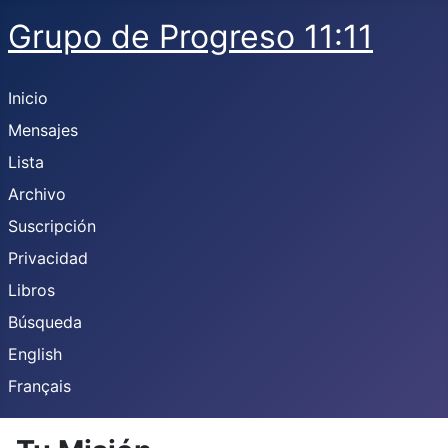
Grupo de Progreso 11:11
Inicio
Mensajes
Lista
Archivo
Suscripción
Privacidad
Libros
Búsqueda
English
Français