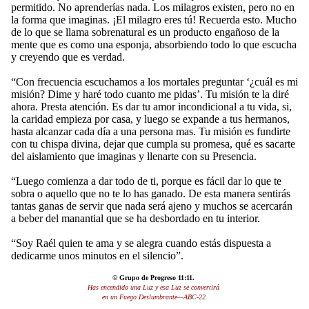
permitido. No aprenderías nada. Los milagros existen, pero no en
la forma que imaginas. ¡El milagro eres tú! Recuerda esto. Mucho
de lo que se llama sobrenatural es un producto engañoso de la
mente que es como una esponja, absorbiendo todo lo que escucha
y creyendo que es verdad.
“Con frecuencia escuchamos a los mortales preguntar ‘¿cuál es mi
misión? Dime y haré todo cuanto me pidas’. Tu misión te la diré
ahora. Presta atención. Es dar tu amor incondicional a tu vida, si,
la caridad empieza por casa, y luego se expande a tus hermanos,
hasta alcanzar cada día a una persona mas. Tu misión es fundirte
con tu chispa divina, dejar que cumpla su promesa, qué es sacarte
del aislamiento que imaginas y llenarte con su Presencia.
“Luego comienza a dar todo de ti, porque es fácil dar lo que te
sobra o aquello que no te lo has ganado. De esta manera sentirás
tantas ganas de servir que nada será ajeno y muchos se acercarán
a beber del manantial que se ha desbordado en tu interior.
“Soy Raél quien te ama y se alegra cuando estás dispuesta a
dedicarme unos minutos en el silencio”.
© Grupo de Progreso 11:11.
Has encendido una Luz y esa Luz se convertirá
en un Fuego Deslumbrante—ABC-22.