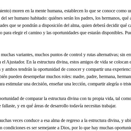
ento) moren en la mente humana, establecen lo que se conoce como una 
 del ser humano habitado: quiénes serán los padres, los hermanos, qué 
dades que se pondrán a disposición del alma, quien deberá decidir qué c
ío para elegir el camino y las oportunidades que estarán disponibles. 
uchas variantes, muchos puntos de control y rutas alternativas; sin emb
n el Ajustador. En la estructura divina, estos amigos de vida se colocan
 y ambos tendrán la oportunidad de conocer y compartir una experienc
también pueden desempeñar muchos roles: madre, padre, hermana, hermano
a estimular una decisión, enseñar una lección, compartir alegría o trist
rtunidad de comparar la estructura divina con tu propia vida, tal como
allaste, y en qué áreas de desarrollo todavía necesitas trabajar.
muchas veces conduce a esa alma de regreso a la estructura divina, y ubi
n condiciones es ser semejante a Dios, por lo que hay muchas oportunid