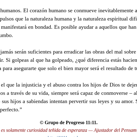
 humanos. El corazón humano se conmueve inevitablemente ante 
pulsos que la naturaleza humana y la naturaleza espiritual d
se manifestará en bondad. Es posible ayudar a aquellos que ha
rumbo.
 jamás serán suficientes para erradicar las obras del mal sob
r. Si golpeas al que ha golpeado, ¿qué diferencia estás haci
a para asegurarte que solo el bien mayor será el resultado de t
el que la injusticia y el abuso contra los hijos de Dios te d
os a través de su vida, siempre será capaz de conmoverse – al 
s hijos a sabiendas intentan pervertir sus leyes y su amor. S
perfecto.”
© Grupo de Progreso 11:11.
 es solamente curiosidad teñida de esperanza — Ajustador del Pensam