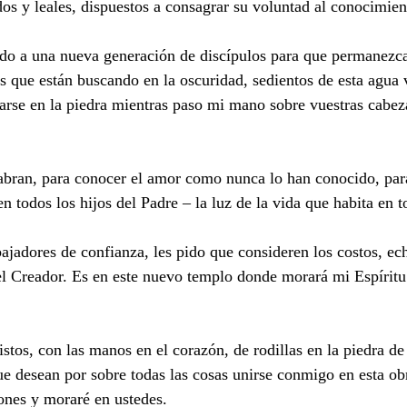
dos y leales, dispuestos a consagrar su voluntad al conocimien
o a una nueva generación de discípulos para que permanezcan 
os que están buscando en la oscuridad, sedientos de esta agua
llarse en la piedra mientras paso mi mano sobre vuestras cab
abran, para conocer el amor como nunca lo han conocido, para
 todos los hijos del Padre – la luz de la vida que habita en t
ajadores de confianza, les pido que consideren los costos, e
l Creador. Es en este nuevo templo donde morará mi Espíritu
listos, con las manos en el corazón, de rodillas en la piedra d
ue desean por sobre todas las cosas unirse conmigo en esta o
ones y moraré en ustedes.