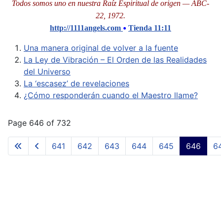
Todos somos uno en nuestra Raíz Espiritual de origen — ABC-
22, 1972.
•
http://1111angels.com
Tienda 11:11
Una manera original de volver a la fuente
La Ley de Vibración – El Orden de las Realidades
del Universo
La ‘escasez’ de revelaciones
¿Cómo responderán cuando el Maestro llame?
Page 646 of 732
641
642
643
644
645
646
6